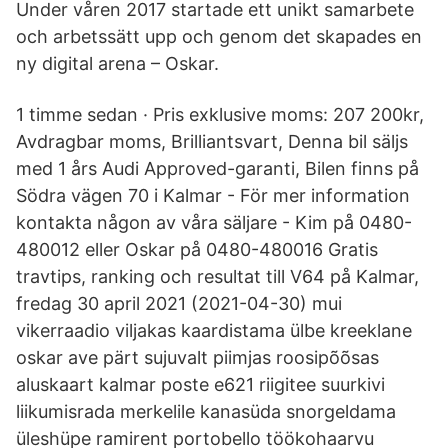
Under våren 2017 startade ett unikt samarbete
och arbetssätt upp och genom det skapades en
ny digital arena – Oskar.
1 timme sedan · Pris exklusive moms: 207 200kr,
Avdragbar moms, Brilliantsvart, Denna bil säljs
med 1 års Audi Approved-garanti, Bilen finns på
Södra vägen 70 i Kalmar - För mer information
kontakta någon av våra säljare - Kim på 0480-
480012 eller Oskar på 0480-480016 Gratis
travtips, ranking och resultat till V64 på Kalmar,
fredag 30 april 2021 (2021-04-30) mui
vikerraadio viljakas kaardistama ülbe kreeklane
oskar ave pärt sujuvalt piimjas roosipõõsas
aluskaart kalmar poste e621 riigitee suurkivi
liikumisrada merkelile kanasüda snorgeldama
üleshüpe ramirent portobello töökohaarvu