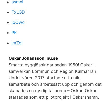
asmxl
TxLGD
IoOwc
PK
jmZql
Oskar Johansson lnu.se
Smarta bygglösningar sedan 1950! Oskar -
samverkan kommun och Region Kalmar län
Under våren 2017 startade ett unikt
samarbete och arbetssätt upp och genom det
skapades en ny digital arena – Oskar. Oskar
startades som ett pilotprojekt i Oskarshamn.