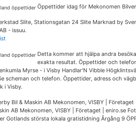
Öppettider idag för Mekonomen Bilver
kstad Slite, Stationsgatan 24 Slite Marknad by Sve
AB - issuu.
ist
Detta kommer att hjälpa andra besöka
exakta resultat. Öppettider och telefo
kumla Myrse - i Visby Handlar'N Vibble Högklintsv
Se scheman och telefon. Öppettider, adress och vägbe
 i Visby.
erby Bil & Maskin AB Mekonomen, VISBY | Företaget 
skin AB Mekonomen, VISBY | Företaget | eniro.se Fo
r Gotlands största lokala gratistidning Årgång 9 ÖP