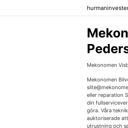
hurmaninveste
Mekono
Peders
Mekonomen Visby,
Mekonomen Bilver
slite@mekonomen
eller reparation 
din fullserviceve
göra. Våra teknik
auktoriserade att
utrustning och sp