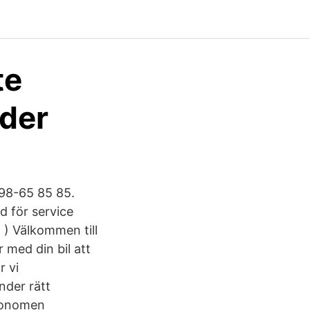
te
ider
498-65 85 85.
 för service
 ) Välkommen till
 med din bil att
r vi
änder rätt
ekonomen