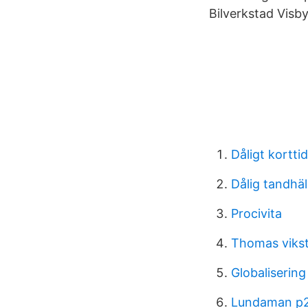
Bilverkstad Visb
Dåligt kortt
Dålig tandhä
Procivita
Thomas viks
Globalisering
Lundaman p