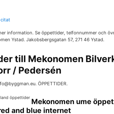
 citat
er information. Se öppettider, telfonnummer och övr
men Ystad. Jakobsbergsgatan 57, 271 46 Ystad.
der till Mekonomen Bilver
orr / Pedersén
nfo@byggman.eu. ÖPPETTIDER.
Mekonomen ume öppett
red and blue internet