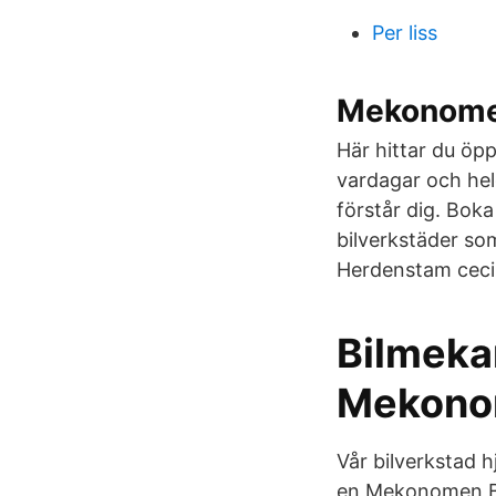
Per liss
Mekonomen
Här hittar du öp
vardagar och helg
förstår dig. Boka 
bilverkstäder som
Herdenstam ceci
Bilmeka
Mekonom
Vår bilverkstad h
en Mekonomen Bi