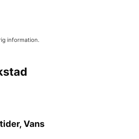
ig information.
kstad
ider, Vans