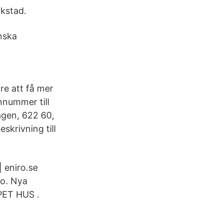
kstad.
nska
re att få mer
nnummer till
ägen, 622 60,
skrivning till
| eniro.se
to. Nya
PET HUS .