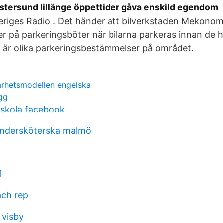
ersund lillänge öppettider gåva enskild egendom
eriges Radio . Det händer att bilverkstaden Mekonom
r på parkeringsböter när bilarna parkeras innan de 
 är olika parkeringsbestämmelser på området.
arhetsmodellen engelska
gg
skola facebook
ndersköterska malmö
1
ach rep
 visby