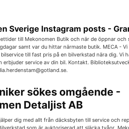
 Sverige Instagram posts - Gr
pettider till Mekonomen Butik och när de öppnar och 
dagar samt var du hittar närmaste butik. MECA - Vi fö
bilservice till fast pris på en bilverkstad nära dig. Vi 
 erbjuder service av din bil. Kontakt. Biblioteksutveck
lia.herdenstam@gotland.se.
niker sökes omgående -
en Detaljist AB
jälper dig med allt från däcksbyten till service och rep
lverkstad som är auktoriserad att släcka tvåor Me