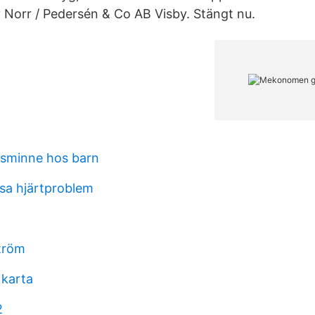
y Norr / Pedersén & Co AB Visby. Stängt nu.
idsminne hos barn
lsa hjärtproblem
tröm
 karta
2