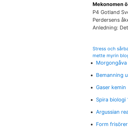
Mekonomen öst
P4 Gotland Sv
Perdersens åke
Anledning: Det
Stress och sårb
mette myrin blo
Morgongåva 
Bemanning u
Gaser kemin
Spira biologi 
Argussian re
Form frisörer