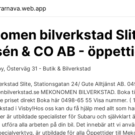
rarnava.web.app
men bilverkstad Sli
én & CO AB - öppett
 Österväg 31 - Butik & Bilverkstad
kstad Slite, Stationsgatan 24/ Gute Alltjänst AB. 0
bilverkstad.se MEKONOMEN BILVERKSTAD. Boka tid
Se priset direkt Boka här 0498-65 55 Visa nummer. ( 1
rkstad i Visby!Hos oss kan du få hjälp med allt som har
er är utbildade specialister för Subaru och självklart ä
 utföra alla arbeten på din bil. Det innebär att vi anv
ecialverktyg, är utbildade för alla Öppettider till M