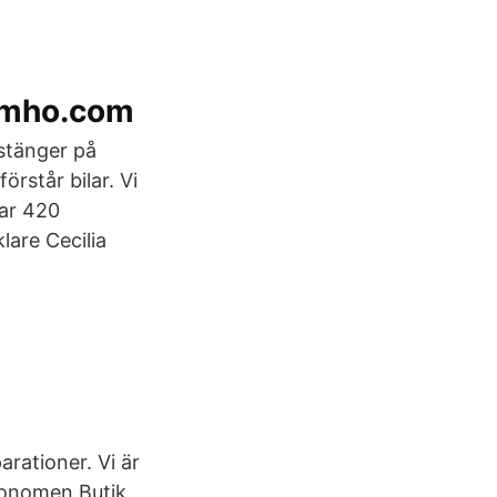
amho.com
stänger på
rstår bilar. Vi
har 420
lare Cecilia
arationer. Vi är
konomen Butik