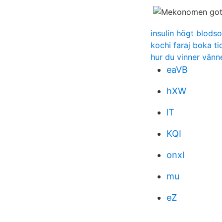
insulin högt blods
kochi faraj boka ti
hur du vinner vän
eaVB
hXW
lT
KQI
onxl
mu
eZ