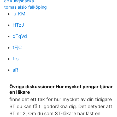
cc kungsbacka
tomas alsiö falköping
iufKM
HTzJ
dTqVd
tFjC
frs
aR
Övriga diskussioner Hur mycket pengar tjänar
en läkare
finns det ett tak för hur mycket av din tidigare
ST du kan få tillgodoräkna dig. Det betyder att
ST nr 2, Om du som ST-läkare har läst en