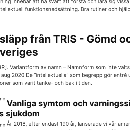
ing innebär att ha svårt att förstå och lära sig vissa
ntellektuell funktionsnedsättning. Bra rutiner och hjä
.
släpp från TRIS - Gömd o
veriges
RBR]. Variantform av namn – Namnform som inte valt
aug 2020 De ”intellektuella” som begrepp gör entré 
oner som varit tanke- och bak i tiden.
Vanliga symtom och varningssi
s sjukdom
År 2018, efter endast 190 år, lanserade vi vår am