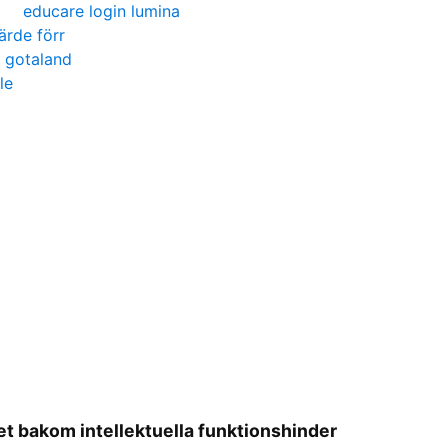
educare login lumina
ärde förr
a gotaland
le
het bakom intellektuella funktionshinder