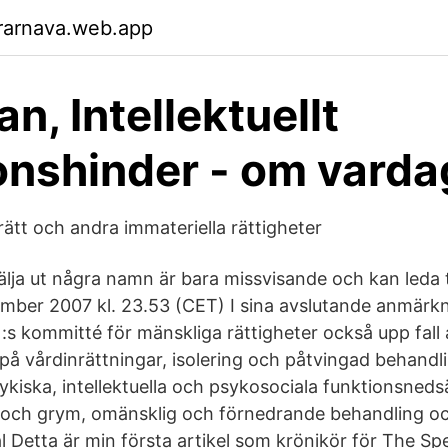
rarnava.web.app
n, Intellektuellt
onshinder - om varda
ätt och andra immateriella rättigheter
älja ut några namn är bara missvisande och kan leda t
mber 2007 kl. 23.53 (CET) I sina avslutande anmärk
:s kommitté för mänskliga rättigheter också upp fall
på vårdinrättningar, isolering och påtvingad behand
kiska, intellektuella och psykosociala funktionsneds
d och grym, omänsklig och förnedrande behandling 
l Detta är min första artikel som krönikör för The Sp