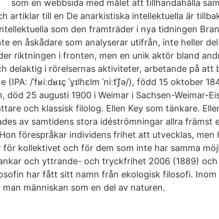
som en webbsida med målet att tillhandahålla sam
ch artiklar till en De anarkistiska intellektuella är till
ntellektuella som den framträder i nya tidningen Bra
inte en åskådare som analyserar utifrån, inte heller del
der riktningen i fronten, men en unik aktör bland and
delaktig i rörelsernas aktiviteter, arbetande på att 
(IPA: /ˈfʁiːdʁɪç ˈv̥ɪlɦɛlm ˈniːt͡ʃə/), född 15 oktober 1
n, död 25 augusti 1900 i Weimar i Sachsen-Weimar-Ei
fattare och klassisk filolog. Ellen Key som tänkare. Ell
ades av samtidens stora idéströmningar allra främst 
.Hon förespråkar individens frihet att utvecklas, men
r för kollektivet och för dem som inte har samma möjli
nkar och yttrande- och tryckfrihet 2006 (1889) och 
sofin har fått sitt namn från ekologisk filosofi. Ino
r man människan som en del av naturen.