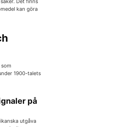
 saker. Det finns
lpmedel kan göra
ch
s som
under 1900-talets
gnaler på
erikanska utgåva