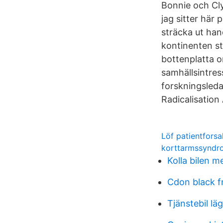
Bonnie och Cly
jag sitter här 
sträcka ut ha
kontinenten str
bottenplatta o
samhällsintres
forskningsled
Radicalisation
Löf patientforsa
korttarmssyndr
Kolla bilen 
Cdon black f
Tjänstebil l