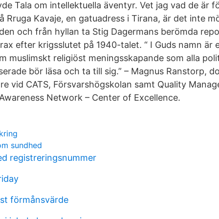
de Tala om intellektuella äventyr. Vet jag vad de är f
på Rruga Kavaje, en gatuadress i Tirana, är det inte mö
nden och från hyllan ta Stig Dagermans berömda repo
ax efter krigsslutet på 1940-talet. “ I Guds namn är en
m muslimskt religiöst meningsskapande som alla poli
serade bör läsa och ta till sig.” – Magnus Ranstorp, d
are vid CATS, Försvarshögskolan samt Quality Manag
 Awareness Network – Center of Excellence.
kring
om sundhed
med registreringsnummer
riday
ägst förmånsvärde