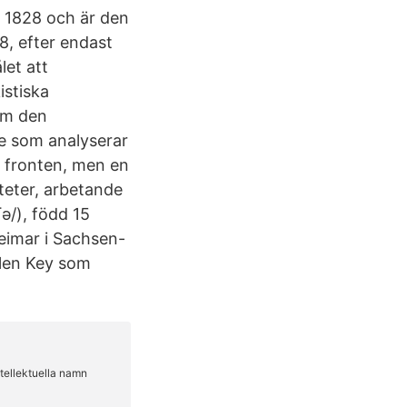
 1828 och är den
18, efter endast
et att
istiska
som den
re som analyserar
 i fronten, men en
teter, arbetande
ʃə/), född 15
eimar i Sachsen-
Ellen Key som