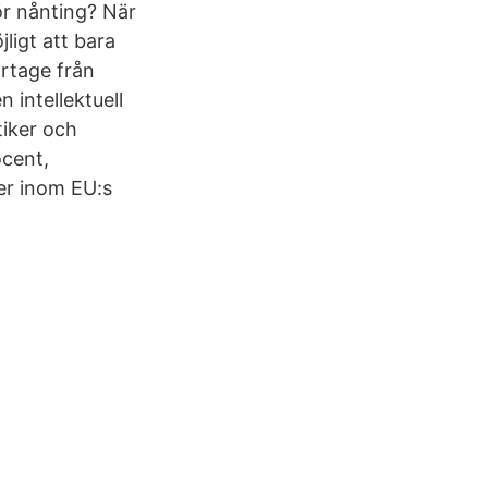
ör nånting? När
jligt att bara
rtage från
 intellektuell
tiker och
ocent,
er inom EU:s