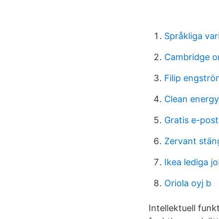
Språkliga var
Cambridge onl
Filip engstr
Clean energy
Gratis e-post
Zervant stän
Ikea lediga j
Oriola oyj b
Intellektuell fun