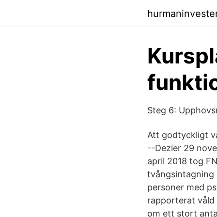
hurmaninveste
Kurspla
funkti
Steg 6: Upphovsr
Att godtyckligt v
--Dezier 29 nove
april 2018 tog FN
tvångsintagning 
personer med psy
rapporterat vål
om ett stort anta