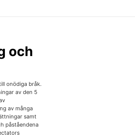
g och
ill onödiga bråk.
ningar av den 5
 av
ling av många
ättningar samt
och påståendena
ectators