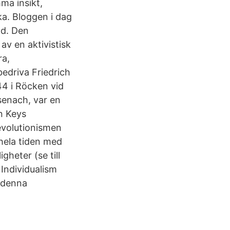
ma insikt,
baka. Bloggen i dag
nd. Den
 av en aktivistisk
ra,
bedriva Friedrich
844 i Röcken vid
senach, var en
en Keys
evolutionismen
 hela tiden med
gheter (se till
Individualism
m denna