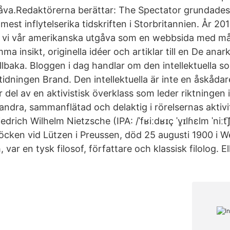
åva.Redaktörerna berättar: The Spectator grundades
mest inflytelserika tidskriften i Storbritannien. År 20
e vi vår amerikanska utgåva som en webbsida med mål
ma insikt, originella idéer och artiklar till en De anark
 tillbaka. Bloggen i dag handlar om den intellektuella 
tidningen Brand. Den intellektuella är inte en åskåda
ler del av en aktivistisk överklass som leder riktningen
andra, sammanflätad och delaktig i rörelsernas aktivi
edrich Wilhelm Nietzsche (IPA: /ˈfʁiːdʁɪç ˈv̥ɪlɦɛlm ˈniːt͡
öcken vid Lützen i Preussen, död 25 augusti 1900 i W
var en tysk filosof, författare och klassisk filolog. 