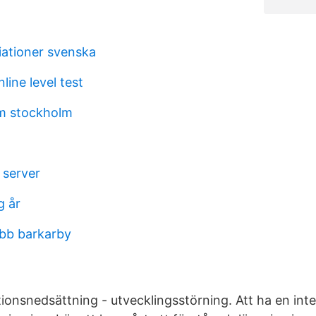
iationer svenska
ine level test
öm stockholm
 server
g år
obb barkarby
ktionsnedsättning - utvecklingsstörning. Att ha en intel