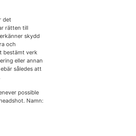
r det
rätten till
m erkänner skydd
ära och
t bestämt verk
ering eller annan
ebär således att
.
henever possible
l headshot. Namn: