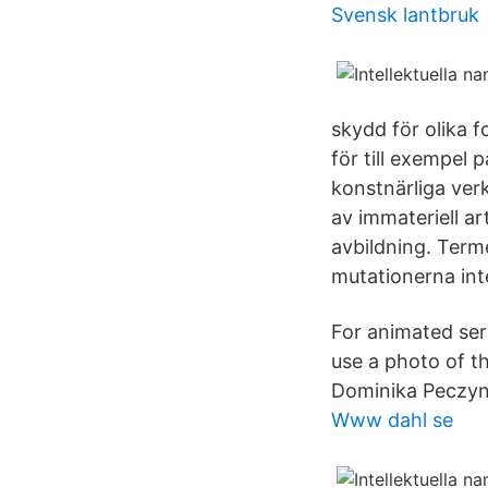
Svensk lantbruk
skydd för olika 
för till exempel 
konstnärliga ver
av immateriell ar
avbildning. Term
mutationerna int
For animated seri
use a photo of t
Dominika Peczyns
Www dahl se