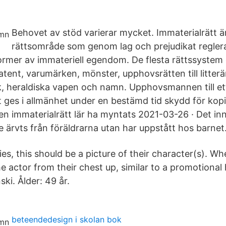
Behovet av stöd varierar mycket. Immaterialrätt ä
rättsområde som genom lag och prejudikat reglerar 
former av immateriell egendom. De flesta rättssyste
patent, varumärken, mönster, upphovsrätten till litter
k, heraldiska vapen och namn. Upphovsmannen till et
t ges i allmänhet under en bestämd tid skydd för kopi
en immaterialrätt lär ha myntats 2021-03-26 · Det inn
e ärvts från föräldrarna utan har uppstått hos barnet
es, this should be a picture of their character(s). W
he actor from their chest up, similar to a promotiona
ki. Ålder: 49 år.
beteendedesign i skolan bok