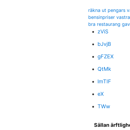
räkna ut pengars v
bensinpriser vastr
bra restaurang gav
zViS
bJvjB
gFZEX
QtMk
lmTIF
eX
TWw
Sällan ärftlig