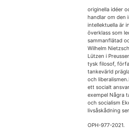
originella idéer o
handlar om den i
intellektuella är 
överklass som le
sammanflätad och 
Wilhelm Nietzsche 
Lützen i Preusse
tysk filosof, för
tankevärld prägl
och liberalismen
ett socialt ansva
exempel Några ta
och socialism Eko
livsåskådning se
OPH-977-2021.