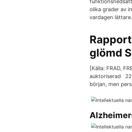
funktionsnedsättn
olika grader av i
vardagen lättare
Rapport
glömd S
[Källa: FRAD, F
auktoriserad 22 
början, men pers
Alzheimer